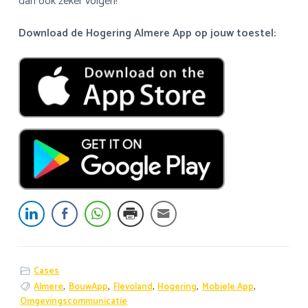
dan ook zeker volgen!
Download de Hogering Almere App op jouw toestel:
Cases
Almere
,
BouwApp
,
Flevoland
,
Hogering
,
Mobiele App
,
Omgevingscommunicatie