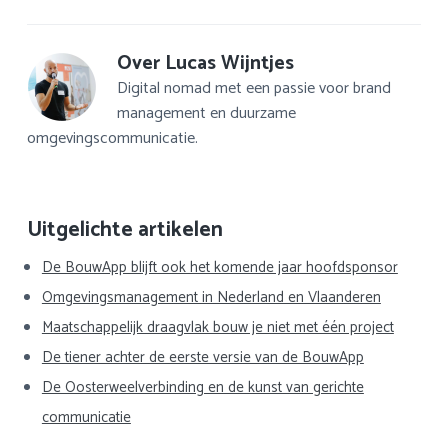
Over
Lucas Wijntjes
Digital nomad met een passie voor brand
management en duurzame
omgevingscommunicatie.
Primaire
Uitgelichte artikelen
Sidebar
De BouwApp blijft ook het komende jaar hoofdsponsor
Omgevingsmanagement in Nederland en Vlaanderen
Maatschappelijk draagvlak bouw je niet met één project
De tiener achter de eerste versie van de BouwApp
De Oosterweelverbinding en de kunst van gerichte
communicatie