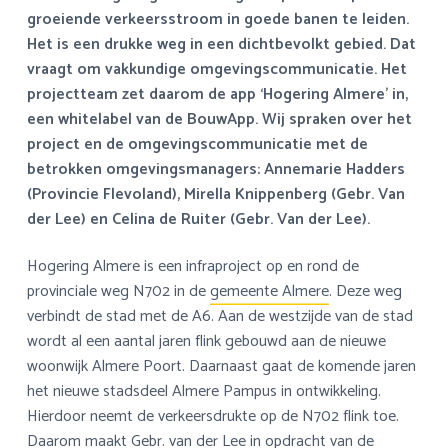
a
o
s
k
groeiende verkeersstroom in goede banen te leiden.
v
u
i
s
Het is een drukke weg in een dichtbevolkt gebied. Dat
i
d
d
t
vraagt om vakkundige omgevingscommunicatie. Het
g
e
projectteam zet daarom de app ‘Hogering Almere’ in,
a
b
een whitelabel van de BouwApp. Wij spraken over het
t
a
project en de omgevingscommunicatie met de
i
r
betrokken omgevingsmanagers: Annemarie Hadders
e
(Provincie Flevoland), Mirella Knippenberg (Gebr. Van
der Lee) en Celina de Ruiter (Gebr. Van der Lee).
Hogering Almere is een infraproject op en rond de
provinciale weg N702 in de
gemeente Almere
. Deze weg
verbindt de stad met de A6. Aan de westzijde van de stad
wordt al een aantal jaren flink gebouwd aan de nieuwe
woonwijk Almere Poort. Daarnaast gaat de komende jaren
het nieuwe stadsdeel Almere Pampus in ontwikkeling.
Hierdoor neemt de verkeersdrukte op de N702 flink toe.
Daarom maakt
Gebr. van der Lee
in opdracht van de