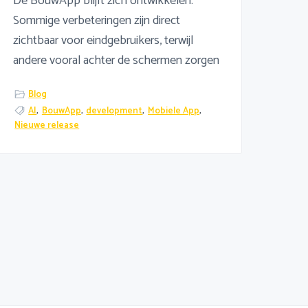
De BouwApp blijft zich ontwikkelen.
Sommige verbeteringen zijn direct
zichtbaar voor eindgebruikers, terwijl
andere vooral achter de schermen zorgen
Blog
AI
,
BouwApp
,
development
,
Mobiele App
,
Nieuwe release