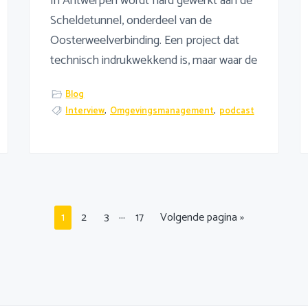
In Antwerpen wordt hard gewerkt aan de
Scheldetunnel, onderdeel van de
Oosterweelverbinding. Een project dat
technisch indrukwekkend is, maar waar de
Blog
Interview
,
Omgevingsmanagement
,
podcast
Interim
…
Pagina
Pagina
Pagina
Pagina
Ga
1
2
3
17
Volgende pagina »
pagina's
naar
zijn
weggelaten