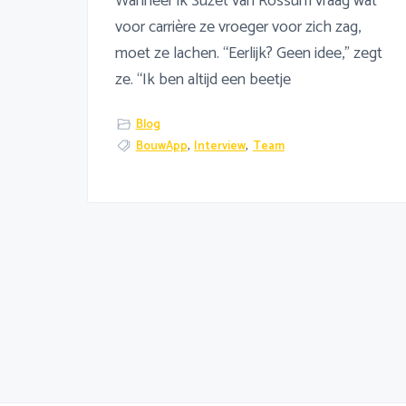
Wanneer ik Suzet van Rossum vraag wat
voor carrière ze vroeger voor zich zag,
moet ze lachen. “Eerlijk? Geen idee,” zegt
ze. “Ik ben altijd een beetje
Blog
BouwApp
,
Interview
,
Team