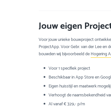
Jouw eigen Proje
Voor jouw unieke bouwproject ontwikke
ProjectApp. Voor Gebr. van der Lee en d
bouwden wij bijvoorbeeld de
Hogering 
Voor 1 specifiek project
Beschikbaar in App Store en Googl
Eigen huisstijl en maatwerk mogelij
Verhoogt de naamsbekendheid van
Al vanaf € 329,- p/m