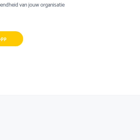
ndheid van jouw organisatie
App