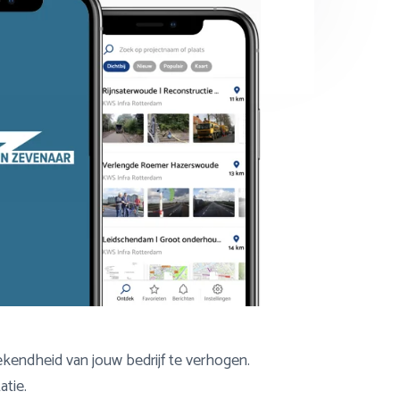
ekendheid van jouw bedrijf te verhogen.
tie.