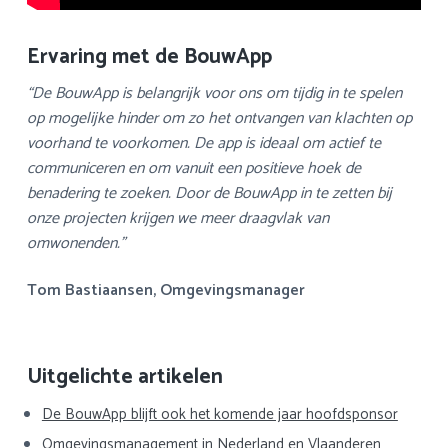
Ervaring met de BouwApp
“De BouwApp is belangrijk voor ons om tijdig in te spelen
op mogelijke hinder om zo het ontvangen van klachten op
voorhand te voorkomen. De app is ideaal om actief te
communiceren en om vanuit een positieve hoek de
benadering te zoeken. Door de BouwApp in te zetten bij
onze projecten krijgen we meer draagvlak van
omwonenden.”
Tom Bastiaansen, Omgevingsmanager
Primaire
Uitgelichte artikelen
Sidebar
De BouwApp blijft ook het komende jaar hoofdsponsor
Omgevingsmanagement in Nederland en Vlaanderen