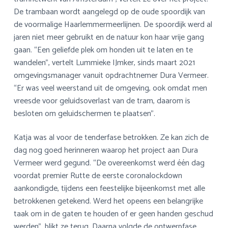
De trambaan wordt aangelegd op de oude spoordijk van
de voormalige Haarlemmermeerlijnen. De spoordijk werd al
jaren niet meer gebruikt en de natuur kon haar vrije gang
gaan. “Een geliefde plek om honden uit te laten en te
wandelen”, vertelt Lummieke IJmker, sinds maart 2021
omgevingsmanager vanuit opdrachtnemer Dura Vermeer.
“Er was veel weerstand uit de omgeving, ook omdat men
vreesde voor geluidsoverlast van de tram, daarom is
besloten om geluidschermen te plaatsen”.
Katja was al voor de tenderfase betrokken. Ze kan zich de
dag nog goed herinneren waarop het project aan Dura
Vermeer werd gegund. “De overeenkomst werd één dag
voordat premier Rutte de eerste coronalockdown
aankondigde, tijdens een feestelijke bijeenkomst met alle
betrokkenen getekend. Werd het opeens een belangrijke
taak om in de gaten te houden of er geen handen geschud
werden”, blikt ze terug. Daarna volgde de ontwerpfase,