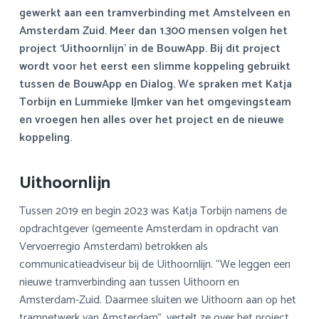
a
o
s
k
gewerkt aan een tramverbinding met Amstelveen en
v
u
i
s
Amsterdam Zuid. Meer dan 1.300 mensen volgen het
i
d
d
t
project ‘Uithoornlijn’ in de BouwApp. Bij dit project
g
e
wordt voor het eerst een slimme koppeling gebruikt
a
b
tussen de BouwApp en Dialog. We spraken met Katja
t
a
Torbijn en Lummieke IJmker van het omgevingsteam
i
r
en vroegen hen alles over het project en de nieuwe
e
koppeling.
Uithoornlijn
Tussen 2019 en begin 2023 was Katja Torbijn namens de
opdrachtgever (gemeente Amsterdam in opdracht van
Vervoerregio Amsterdam) betrokken als
communicatieadviseur bij de Uithoornlijn. “We leggen een
nieuwe tramverbinding aan tussen Uithoorn en
Amsterdam-Zuid. Daarmee sluiten we Uithoorn aan op het
tramnetwerk van Amsterdam”, vertelt ze over het project.