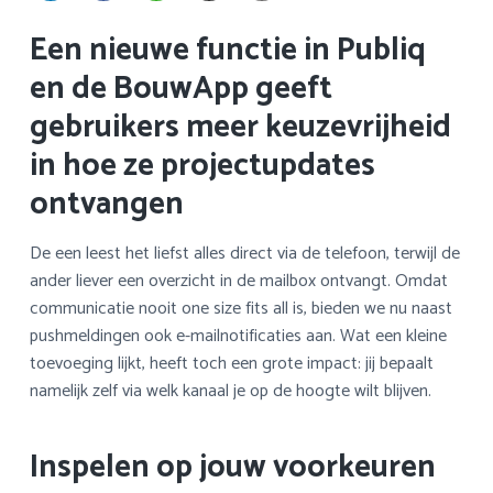
a
o
k
Een nieuwe functie in Publiq
v
u
s
i
d
t
en de BouwApp geeft
g
gebruikers meer keuzevrijheid
a
t
in hoe ze projectupdates
i
ontvangen
e
De een leest het liefst alles direct via de telefoon, terwijl de
ander liever een overzicht in de mailbox ontvangt. Omdat
communicatie nooit one size fits all is, bieden we nu naast
pushmeldingen ook e-mailnotificaties aan. Wat een kleine
toevoeging lijkt, heeft toch een grote impact: jij bepaalt
namelijk zelf via welk kanaal je op de hoogte wilt blijven.
Inspelen op jouw voorkeuren