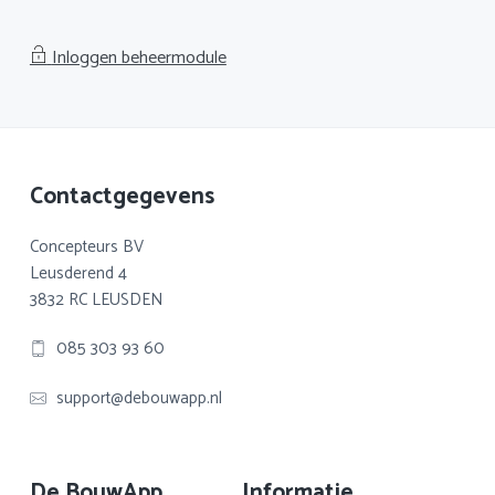
Inloggen beheermodule
Footer
Contactgegevens
Concepteurs BV
Leusderend 4
3832 RC LEUSDEN
085 303 93 60
support@debouwapp.nl
De BouwApp
Informatie