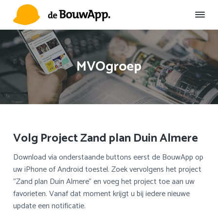
S
D
S
p
o
p
r
o
r
D
Duurzame
Omgevingscommunicatie
e
i
r
i
B
n
n
n
o
MVOgroep
u
g
a
g
w
n
a
n
A
a
r
a
p
p
a
d
a
r
e
r
d
h
d
Volg Project Zand plan Duin Almere
e
o
e
h
o
v
Download via onderstaande buttons eerst de BouwApp op
o
f
o
uw iPhone of Android toestel. Zoek vervolgens het project
o
d
e
“Zand plan Duin Almere” en voeg het project toe aan uw
f
i
t
favorieten. Vanaf dat moment krijgt u bij iedere nieuwe
d
n
t
update een notificatie.
n
h
e