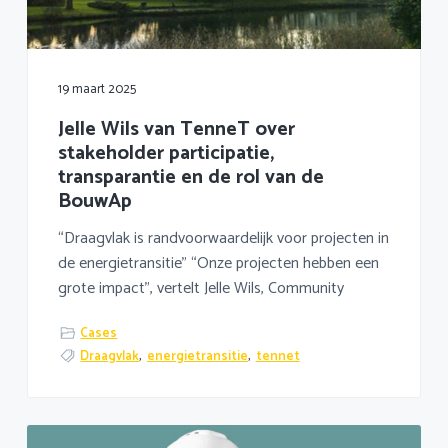
a
o
k
v
u
s
i
d
t
g
19 maart 2025
a
Jelle Wils van TenneT over
t
stakeholder participatie,
i
transparantie en de rol van de
e
BouwAp
“Draagvlak is randvoorwaardelijk voor projecten in
de energietransitie” “Onze projecten hebben een
grote impact”, vertelt Jelle Wils, Community
Cases
Draagvlak
,
energietransitie
,
tennet