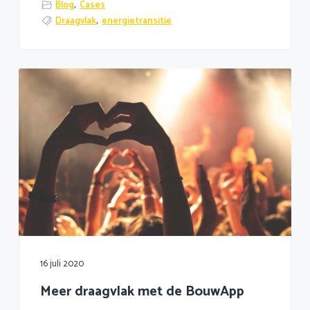
Blog
,
Cases
Draagvlak
,
energietransitie
16 juli 2020
Meer draagvlak met de BouwApp