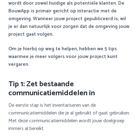
wordt door zowel huidige als potentiële klanten. De
a
o
s
k
BouwApp is primair gericht op interactie met de
v
u
i
s
omgeving. Wanneer jouw project gepubliceerd is, wil
i
d
d
t
je er dan natuurlijk voor zorgen dat de omgeving jouw
g
e
project gaat volgen.
a
b
t
a
Om je hierbij op weg te helpen, hebben we 5 tips
i
r
waarmee je meer volgers voor jouw project kunt
e
vergaren.
Tip 1: Zet bestaande
communicatiemiddelen in
De eerste stap is het inventariseren van de
communicatiemiddelen die je al gebruikt of gaat gebruiken.
Met deze communicatiemiddelen wordt jouw doelgroep
immers al bereikt.