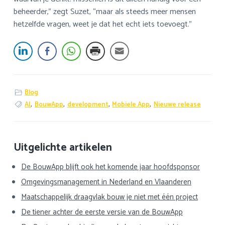
beheerder,” zegt Suzet, “maar als steeds meer mensen
hetzelfde vragen, weet je dat het echt iets toevoegt.”
Blog
AI
,
BouwApp
,
development
,
Mobiele App
,
Nieuwe release
Primaire
Uitgelichte artikelen
Sidebar
De BouwApp blijft ook het komende jaar hoofdsponsor
Omgevingsmanagement in Nederland en Vlaanderen
Maatschappelijk draagvlak bouw je niet met één project
De tiener achter de eerste versie van de BouwApp