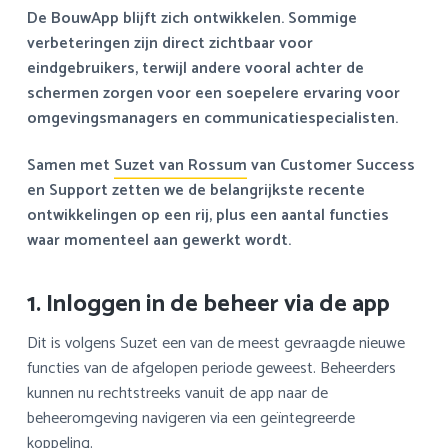
a
o
s
k
De BouwApp blijft zich ontwikkelen. Sommige
v
u
i
s
verbeteringen zijn direct zichtbaar voor
i
d
d
t
eindgebruikers, terwijl andere vooral achter de
g
e
schermen zorgen voor een soepelere ervaring voor
a
b
omgevingsmanagers en communicatiespecialisten.
t
a
i
r
Samen met
Suzet van Rossum
van Customer Success
e
en Support zetten we de belangrijkste recente
ontwikkelingen op een rij, plus een aantal functies
waar momenteel aan gewerkt wordt.
1. Inloggen in de beheer via de app
Dit is volgens Suzet een van de meest gevraagde nieuwe
functies van de afgelopen periode geweest. Beheerders
kunnen nu rechtstreeks vanuit de app naar de
beheeromgeving navigeren via een geïntegreerde
koppeling.