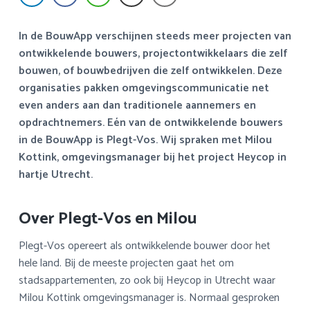
a
o
s
k
v
u
i
s
In de BouwApp verschijnen steeds meer projecten van
i
d
d
t
ontwikkelende bouwers, projectontwikkelaars die zelf
g
e
bouwen, of bouwbedrijven die zelf ontwikkelen. Deze
a
b
organisaties pakken omgevingscommunicatie net
t
a
even anders aan dan traditionele aannemers en
i
r
opdrachtnemers. Eén van de ontwikkelende bouwers
e
in de BouwApp is Plegt-Vos. Wij spraken met Milou
Kottink, omgevingsmanager bij het project Heycop in
hartje Utrecht.
Over Plegt-Vos en Milou
Plegt-Vos opereert als ontwikkelende bouwer door het
hele land. Bij de meeste projecten gaat het om
stadsappartementen, zo ook bij Heycop in Utrecht waar
Milou Kottink omgevingsmanager is. Normaal gesproken