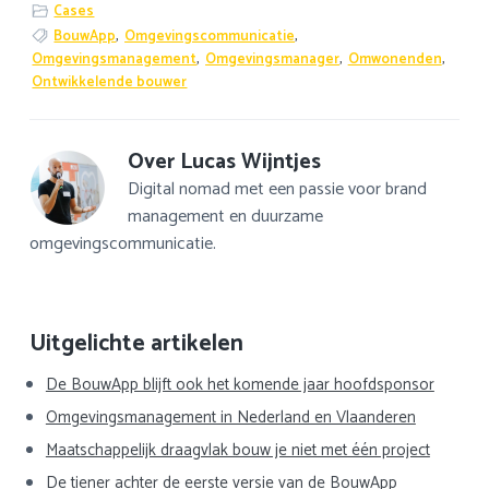
Cases
BouwApp
,
Omgevingscommunicatie
,
Omgevingsmanagement
,
Omgevingsmanager
,
Omwonenden
,
Ontwikkelende bouwer
Over
Lucas Wijntjes
Digital nomad met een passie voor brand
management en duurzame
omgevingscommunicatie.
Primaire
Uitgelichte artikelen
Sidebar
De BouwApp blijft ook het komende jaar hoofdsponsor
Omgevingsmanagement in Nederland en Vlaanderen
Maatschappelijk draagvlak bouw je niet met één project
De tiener achter de eerste versie van de BouwApp